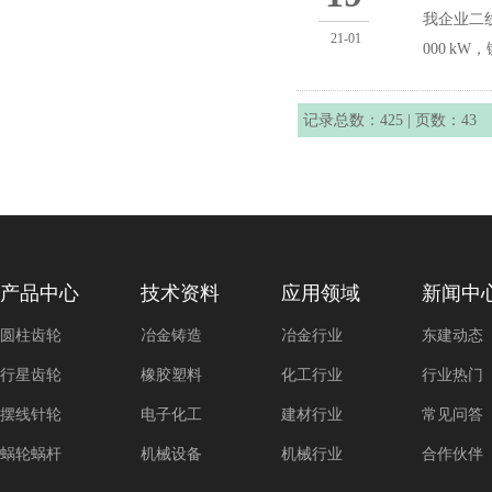
我企业二线
21-01
000 kW，
记录总数：425 | 页数：43
产品中心
技术资料
应用领域
新闻中
圆柱齿轮
冶金铸造
冶金行业
东建动态
行星齿轮
橡胶塑料
化工行业
行业热门
摆线针轮
电子化工
建材行业
常见问答
蜗轮蜗杆
机械设备
机械行业
合作伙伴