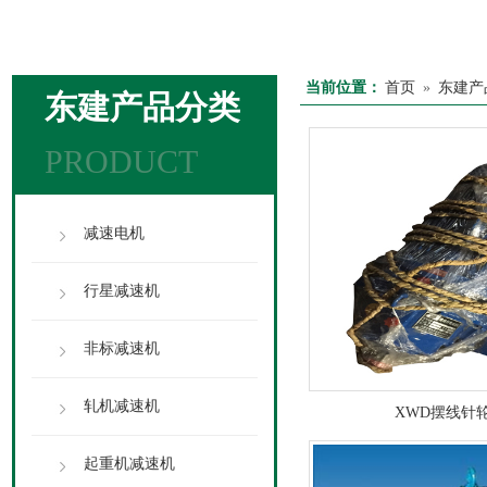
当前位置：
首页
»
东建产
东建产品分类
PRODUCT
减速电机
行星减速机
非标减速机
轧机减速机
XWD摆线针
起重机减速机