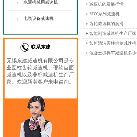
水泥机械用减速机
减速机的发展行情
ZDY系列减速机
电缆设备减速机
齿轮减速机的润滑
智能制造减速机生产厂家
如何清洁圆柱齿轮减速机
联系东建
混凝土搅拌车减速机多少
无锡东建减速机有限公司是专
业圆柱齿轮减速机、硬软齿面
减速机以及非标减速机生产厂
家。欢迎新老客户来电咨询。